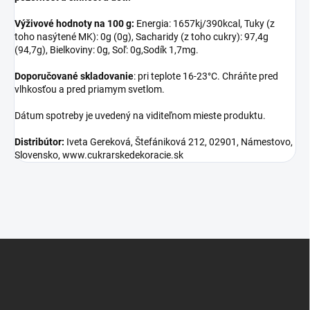
Výživové hodnoty na 100 g:
Energia: 1657kj/390kcal, Tuky (z
toho nasýtené MK): 0g (0g), Sacharidy (z toho cukry): 97,4g
(94,7g), Bielkoviny: 0g, Soľ: 0g,Sodík 1,7mg.
Doporučované skladovanie
: pri teplote 16-23°C. Chráňte pred
vlhkosťou a pred priamym svetlom.
Dátum spotreby je uvedený na viditeľnom mieste produktu.
Distribútor:
Iveta Gereková, Štefániková 212, 02901, Námestovo,
Slovensko, www.cukrarskedekoracie.sk
Z
á
p
ä
t