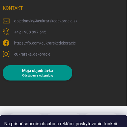
KONTAKT
objednavky
@
cukrarskedekoracie.sk
+421 908 897 545
https://fb.com/cukrarskedekoracie
cukrarske_dekoracie
Moja objednávka
Odstúpenie od zmluvy
Na prispôsobenie obsahu a reklám, poskytovanie funkcií