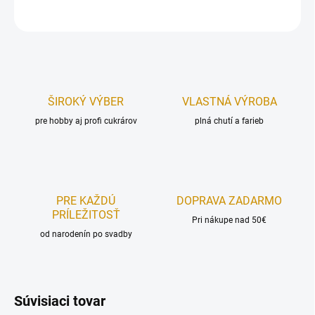
OPÝTAŤ SA
STRÁŽIŤ
ŠIROKÝ VÝBER
VLASTNÁ VÝROBA
pre hobby aj profi cukrárov
plná chutí a farieb
PRE KAŽDÚ
DOPRAVA ZADARMO
PRÍLEŽITOSŤ
Pri nákupe nad 50€
od narodenín po svadby
Súvisiaci tovar