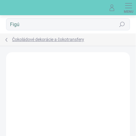
Prejsť
na
obsah
Hľadať
Čokoládové dekorácie a čokotransfery
Neohodnotené
Podrobnosti hodnotenia