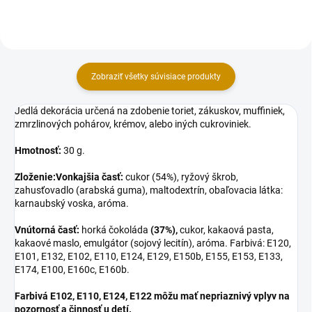
Zobraziť všetky súvisiace produkty
Jedlá dekorácia určená na zdobenie toriet, zákuskov, muffiniek,
zmrzlinových pohárov, krémov, alebo iných cukroviniek.
Hmotnosť:
30 g.
Zloženie:
Vonkajšia časť:
cukor (54%), ryžový škrob,
zahusťovadlo (arabská guma), maltodextrín, obaľovacia látka:
karnaubský voska, aróma.
Vnútorná časť:
horká čokoláda
(37%),
cukor, kakaová pasta,
kakaové maslo, emulgátor (sojový lecitín), aróma. Farbivá: E120,
E101, E132, E102, E110, E124, E129, E150b, E155, E153, E133,
E174, E100, E160c, E160b.
Farbivá E102, E110, E124, E122 môžu mať nepriaznivý vplyv na
pozornosť a činnosť u detí.