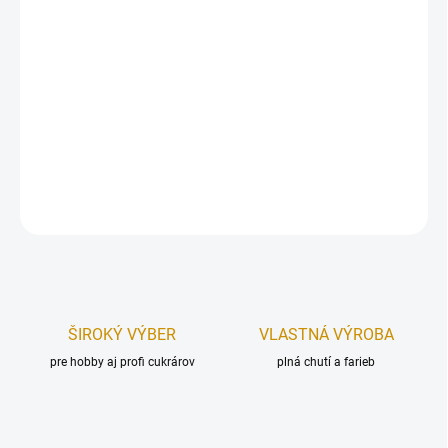
Fóliový balón sa vyznačuje svojou kvalitou a nepriepustnosťou.
Balón nafúknete vzduchom, ktorý vám vydrží niekoľko mesiacov
bez výrazných zmien. V prípade, že fóliový balónik nafúknete
héliom, môžete počítať s tým, že Vám bude lietať približne 14 dní,
pričom tvar nezmení cca 7 dní.
Rozmer: 86 cm.
DETAILNÉ INFORMÁCIE
OPÝTAŤ SA
STRÁŽIŤ
ŠIROKÝ VÝBER
VLASTNÁ VÝROBA
pre hobby aj profi cukrárov
plná chutí a farieb