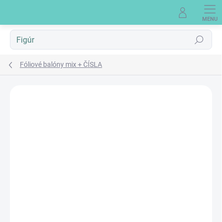
Prejsť
na
obsah
Hľadať
Fóliové balóny mix + ČÍSLA
Neohodnotené
Podrobnosti hodnotenia