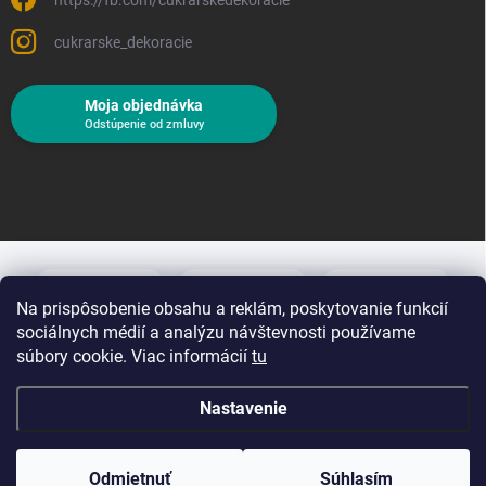
cukrarske_dekoracie
Moja objednávka
Odstúpenie od zmluvy
Na prispôsobenie obsahu a reklám, poskytovanie funkcií
sociálnych médií a analýzu návštevnosti používame
súbory cookie. Viac informácií
tu
Nastavenie
Copyright 2026
Cukrárske dekorácie
. Všetky práva vyhradené.
Upraviť
nastavenie cookies
Odmietnuť
Súhlasím