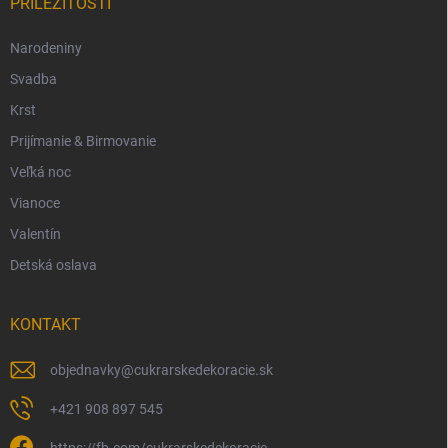
PRÍLEŽITOSTI
Narodeniny
Svadba
Krst
Prijímanie & Birmovanie
Veľká noc
Vianoce
Valentín
Detská oslava
KONTAKT
objednavky
@
cukrarskedekoracie.sk
+421 908 897 545
https://fb.com/cukrarskedekoracie