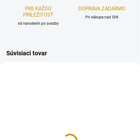
PRE KAŽDÚ
DOPRAVA ZADARMO
PRÍLEŽITOSŤ
Pri nákupe nad 50€
od narodenín po svadby
Súvisiaci tovar
NA SKLADE
NA SKLADE
Hélium na balóny na 30
Hélium na balóny
balónov
16 €