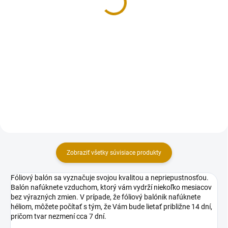
35 €
Do košíka
Do košíka
Hélium obsahuje 99 % čistého
hélia. Dokážete naplniť cca 5
Hélium KING OF BALLONS
balónov s priemerom 23 cm.
obsahuje 99 % čistého hélia. 5
Hélium do balónov vám zaručí
litrov plynu s ktorým dokážete
kopec zábavy vo vzduchu, ale aj
naplniť až cca 20 balónov s
na zemi. Hélium je bezfarebný...
priemerom 23cm. Hélium do
balónov vám zaručí kopec
zábavy vo...
Zobraziť všetky súvisiace produkty
Fóliový balón sa vyznačuje svojou kvalitou a nepriepustnosťou.
Balón nafúknete vzduchom, ktorý vám vydrží niekoľko mesiacov
bez výrazných zmien. V prípade, že fóliový balónik nafúknete
héliom, môžete počítať s tým, že Vám bude lietať približne 14 dní,
pričom tvar nezmení cca 7 dní.