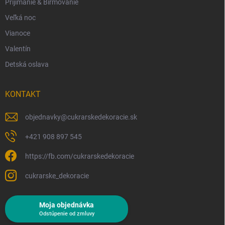
Prijímanie & Birmovanie
Veľká noc
Vianoce
Valentín
Detská oslava
KONTAKT
objednavky
@
cukrarskedekoracie.sk
+421 908 897 545
https://fb.com/cukrarskedekoracie
cukrarske_dekoracie
Moja objednávka
Odstúpenie od zmluvy