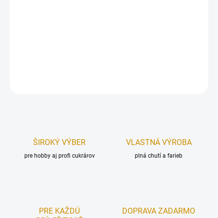
Gumový nafukovací balón.
Rozmer: M
Cena za balenie 10 ks.
DETAILNÉ INFORMÁCIE
OPÝTAŤ SA
STRÁŽIŤ
ŠIROKÝ VÝBER
VLASTNÁ VÝROBA
pre hobby aj profi cukrárov
plná chutí a farieb
PRE KAŽDÚ
DOPRAVA ZADARMO