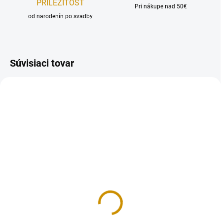
PRÍLEŽITOSŤ
Pri nákupe nad 50€
od narodenín po svadby
Súvisiaci tovar
NA SKLADE
NA SKLADE
Hélium na balóny na 30
Pumpa na balóny
balónov
4 €
35 €
Do košíka
Do košíka