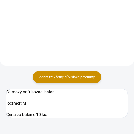
Praktická ručná pumpa vyrobená
z tvrdého, odolného plastu pre
Hélium KING OF BALLONS
jednoduché a rýchle plnenie
obsahuje 99 % čistého hélia. 5
balónov vzduchom. Veľkosť: 28
litrov plynu s ktorým dokážete
cm.
naplniť až cca 20 balónov s
priemerom 23cm. Hélium do
balónov vám zaručí kopec
zábavy vo...
Zobraziť všetky súvisiace produkty
Gumový nafukovací balón.
Rozmer: M
Cena za balenie 10 ks.