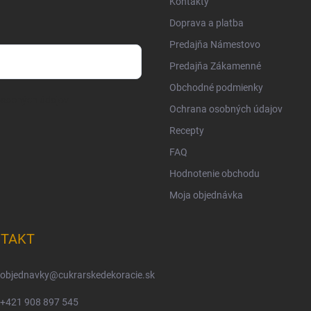
Kontakty
Doprava a platba
Predajňa Námestovo
Predajňa Zákamenné
Obchodné podmienky
osobných údajov
Ochrana osobných údajov
Recepty
FAQ
Hodnotenie obchodu
Moja objednávka
TAKT
objednavky
@
cukrarskedekoracie.sk
+421 908 897 545