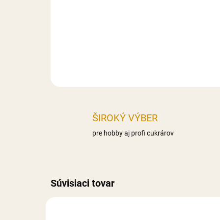
ŠIROKÝ VÝBER
pre hobby aj profi cukrárov
Súvisiaci tovar