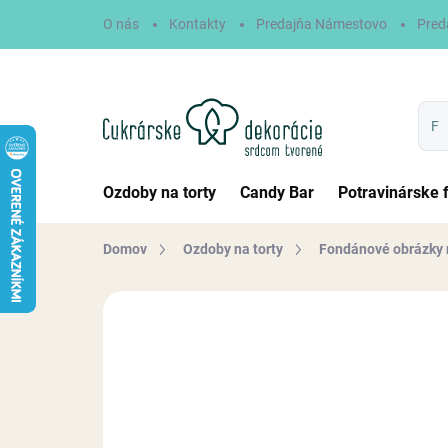
Prejsť
O nás
Kontakty
Predajňa Námestovo
Pred
na
obsah
Ozdoby na torty
Candy Bar
Potravinárske 
Domov
Ozdoby na torty
Fondánové obrázky 
Neohodnotené
Podrobnosti hodn