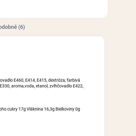
2,
maltrodexín, zvlhčovadlo E422,
cukor, voda,...
odobné (6)
ovadlo E460, E414, E415, dextróza, farbivá
 E330, aroma,voda, etanol, zvlhčovadlo E422,
oho cukry 17g Vláknina 16,3g Bielkoviny 0g