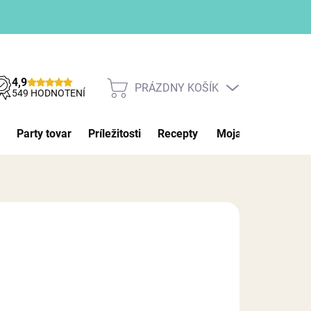
4,9
PRÁZDNY KOŠÍK
NÁKUPNÝ
549 HODNOTENÍ
KOŠÍK
Party tovar
Príležitosti
Recepty
Moja objednávka
026
MOŽNOSTI DORUČENIA