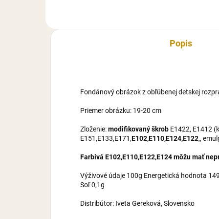
cukor, voda, zahusťovadlo E460,
mal
E414, E415,...
cuko
Popis
Fondánový obrázok z obľúbenej detskej rozpr
Priemer obrázku: 19-20 cm
Zloženie:
modifikovaný škrob
E1422, E1412 (ku
E151,E133,E171,
E102,E110,E124,E122
,, emu
Farbivá E102,E110,E122,E124 môžu mať nepri
Výživové údaje 100g Energetická hodnota 1495
Soľ 0,1g
Distribútor: Iveta Gereková, Slovensko