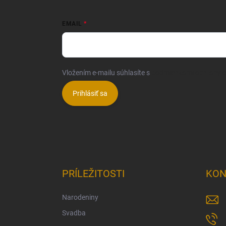
EMAIL
Vložením e-mailu súhlasíte s
podmienkami ochrany 
Prihlásiť sa
PRÍLEŽITOSTI
KON
Narodeniny
Svadba