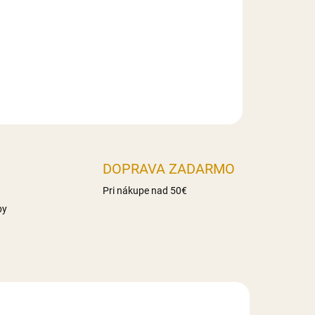
haridy 86g z toho cukry 17g Vláknina 16,3g
Slovensko
DOPRAVA ZADARMO
Pri nákupe nad 50€
by