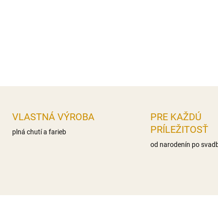
nas.mastné kyseliny 0g,, Sac
Bielkoviny 0g Soľ 0,1g
Distribútor: Iveta Gereková, 
DETAILNÉ INFORMÁCIE
OPÝTAŤ SA
STRÁŽIŤ
VLASTNÁ VÝROBA
PRE KAŽDÚ
PRÍLEŽITOSŤ
plná chutí a farieb
od narodenín po svad