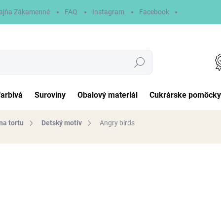
ajňa Zákamenné
FAQ
Instagram
Facebook
Hľadať
farbivá
Suroviny
Obalový materiál
Cukrárske pomôcky
na tortu
Detský motív
Angry birds
otenia
6,90 €
Jednotková
NA SKLADE
cena:
MÔŽEME DORUČIŤ DO:
11.8.2