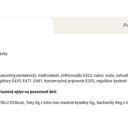
trodexín, zvlhčovadlo E422,
maltrodexín, zvlhčovadlo E42
r, voda,...
cukor,...
P
ávky.
kuričný,zemiakový), maltrodexín, zvlhčovadlo E422, cukor, voda, zahusť
lgátory E435, E471, E491, konzervačný prípravok E202, regulátor kyslosti
aznivý vplyv na pozornosť detí.
KJ/353kcal,, Tuky 0g z toho nas.mastné kyseliny 0g,, Sacharidy 86g z t